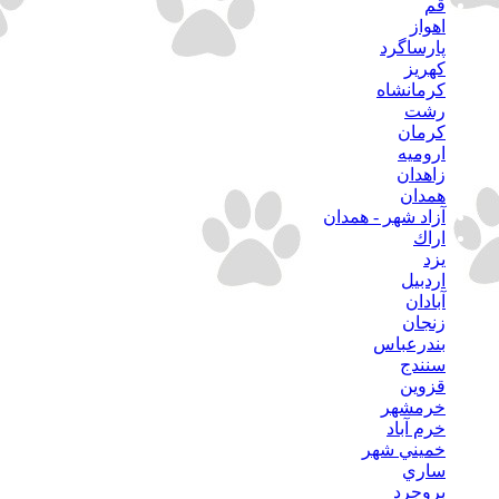
قم
اهواز
پارساگرد
كهريز
كرمانشاه
رشت
كرمان
اروميه
زاهدان
همدان
آزاد شهر - همدان
اراك
يزد
اردبيل
آبادان
زنجان
بندرعباس
سنندج
قزوين
خرمشهر
خرم آباد
خميني شهر
ساري
بروجرد