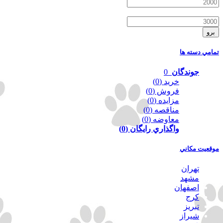
-
برو
تمامي دسته ها
جوندگان
0
خريد
(0)
فروش
(0)
مزايده
(0)
مناقصه
(0)
معاوضه
(0)
واگذاري رايگان
(0)
موقعيت مكاني
تهران
مشهد
اصفهان
كرج
تبريز
شيراز