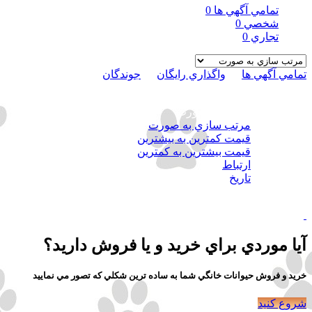
تمامي آگهي ها
0
شخصي
0
تجاري
0
تمامي آگهي ها
در
واگذاري رايگان
در
جوندگان
فيلترها
مرتب سازي به صورت
مرتب سازي به صورت
قيمت كمترين به بيشترين
قيمت بيشترين به كمترين
ارتباط
تاريخ
بدون نتيجه ، لطفا جستجوي خود را با استفاده از معيار هاي ديگر محدود
آيا موردي براي خريد و يا فروش داريد؟
خريد و فروش حيوانات خانگي شما به ساده ترين شكلي كه تصور مي نماييد
شروع كنيد