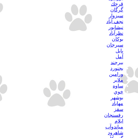
قرچك
گرگان
سبزوار
نجف آباد
نيشابور
نظرآباد
بوكان
سيرجان
بابل
آمل
بيرجند
بجنورد
ورامين
ملاير
ساوه
خوي
بوشهر
مهاباد
سقز
رفسنجان
ايلام
مياندوآب
شاهرود