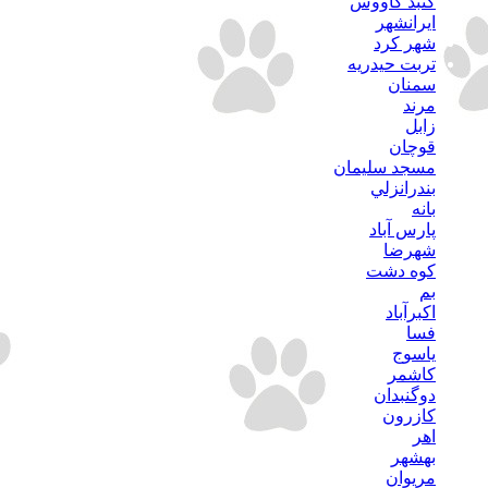
گنبد كاووس
ايرانشهر
شهر كرد
تربت حيدريه
سمنان
مرند
زابل
قوچان
مسجد سليمان
بندرانزلي
بانه
پارس آباد
شهرضا
كوه دشت
بم
اكبرآباد
فسا
ياسوج
كاشمر
دوگنبدان
كازرون
اهر
بهشهر
مريوان