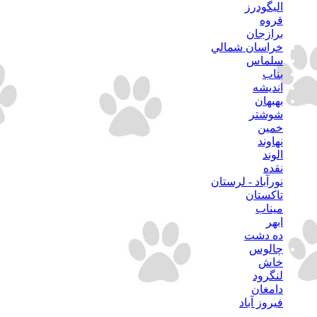
اليگودرز
قروه
برازجان
خراسان شمالي
سلماس
بناب
انديشه
بهبهان
شوشتر
خمين
نهاوند
الوند
نقده
نورآباد - لرستان
تاكستان
ميناب
ابهر
ده دشت
چالوس
خاش
لنگرود
دامغان
فيروز آباد