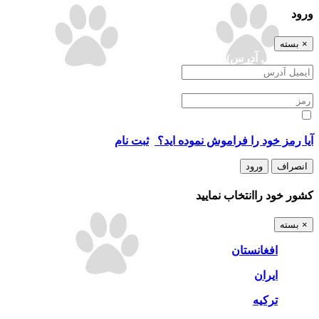
ورود
×
بسته
ورود (ايميل آدرس)
رمز
ورود من را به خاطر بسپار
آيا رمز خود را فراموش نموده ايد؟
/
ثبت نام
انصراف
ورود
كشور خود راانتخاب نماييد
×
بسته
افغانستان
ایران
ترکیه