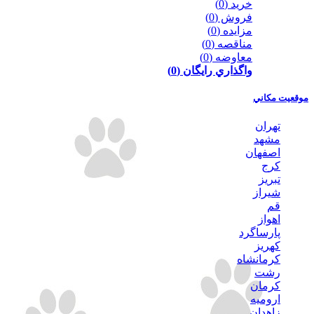
خريد
(0)
فروش
(0)
مزايده
(0)
مناقصه
(0)
معاوضه
(0)
واگذاري رايگان
(0)
موقعيت مكاني
تهران
مشهد
اصفهان
كرج
تبريز
شيراز
قم
اهواز
پارساگرد
كهريز
كرمانشاه
رشت
كرمان
اروميه
زاهدان