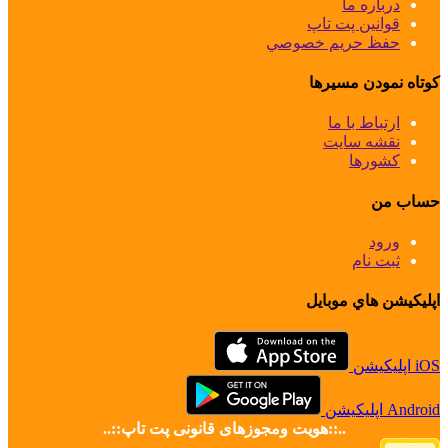
درباره ما
قوانین پت تاپ
حفظ حريم خصوصي
كوتاه نمودن مسيرها
ارتباط با ما
نقشه سايت
كشورها
حساب من
ورود
ثبت نام
اپليكيشن هاي موبايل
iOS اپليكيشن
Android اپليكيشن
..::هویت ومجوزهای قانونی پت تاپ::..