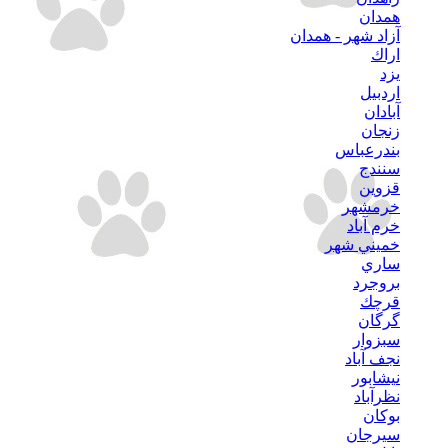
همدان
آزاد شهر - همدان
اراك
يزد
اردبيل
آبادان
زنجان
بندرعباس
سنندج
قزوين
خرمشهر
خرم آباد
خميني شهر
ساري
بروجرد
قرچك
گرگان
سبزوار
نجف آباد
نيشابور
نظرآباد
بوكان
سيرجان