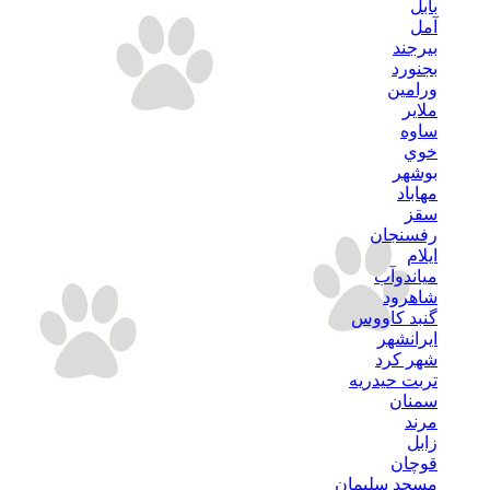
بابل
آمل
بيرجند
بجنورد
ورامين
ملاير
ساوه
خوي
بوشهر
مهاباد
سقز
رفسنجان
ايلام
مياندوآب
شاهرود
گنبد كاووس
ايرانشهر
شهر كرد
تربت حيدريه
سمنان
مرند
زابل
قوچان
مسجد سليمان