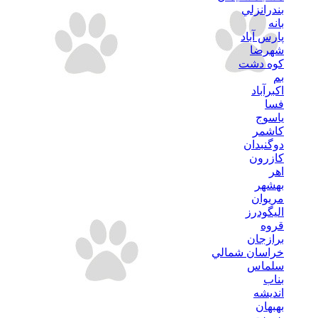
بندرانزلي
بانه
پارس آباد
شهرضا
كوه دشت
بم
اكبرآباد
فسا
ياسوج
كاشمر
دوگنبدان
كازرون
اهر
بهشهر
مريوان
اليگودرز
قروه
برازجان
خراسان شمالي
سلماس
بناب
انديشه
بهبهان