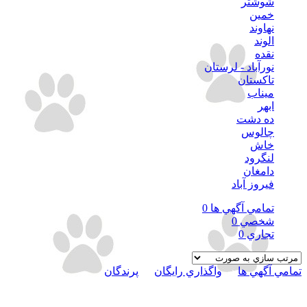
شوشتر
خمين
نهاوند
الوند
نقده
نورآباد - لرستان
تاكستان
ميناب
ابهر
ده دشت
چالوس
خاش
لنگرود
دامغان
فيروز آباد
تمامي آگهي ها
0
شخصي
0
تجاري
0
تمامي آگهي ها
در
واگذاري رايگان
در
پرندگان
فيلترها