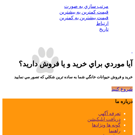
مرتب سازي به صورت
مرتب سازي به صورت
قيمت كمترين به بيشترين
قيمت بيشترين به كمترين
ارتباط
تاريخ
بدون نتيجه ، لطفا جستجوي خود را با استفاده از معيار هاي ديگر
محدود نماييد
آيا موردي براي خريد و يا فروش داريد؟
خريد و فروش حيوانات خانگي شما به ساده ترين شكلي كه تصور مي نماييد
شروع كنيد
درباره ما
تعرفه آگهي
دريافت اپليكيشن
گونه ها ونژادها
راهنما